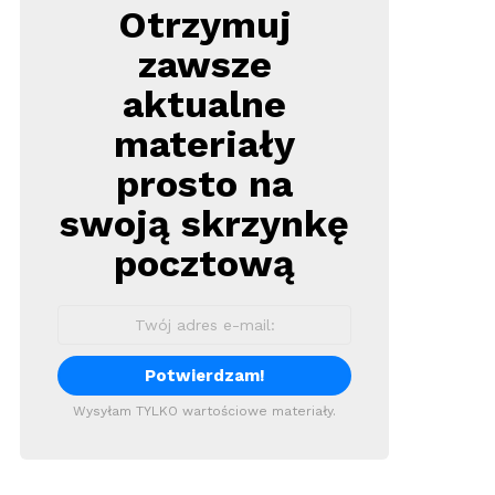
Otrzymuj
Newsletter
zawsze
aktualne
materiały
prosto na
swoją skrzynkę
pocztową
Wysyłam TYLKO wartościowe materiały.