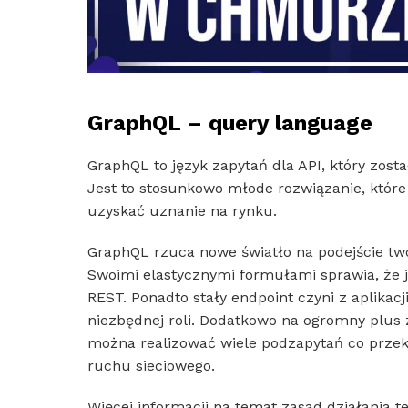
GraphQL – query language
GraphQL to język zapytań dla API, który zos
Jest to stosunkowo młode rozwiązanie, które
uzyskać uznanie na rynku.
GraphQL rzuca nowe światło na podejście two
Swoimi elastycznymi formułami sprawia, że je
REST. Ponadto stały endpoint czyni z aplika
niezbędnej roli. Dodatkowo na ogromny plus
można realizować wiele podzapytań co przek
ruchu sieciowego.
Więcej informacji na temat zasad działania t