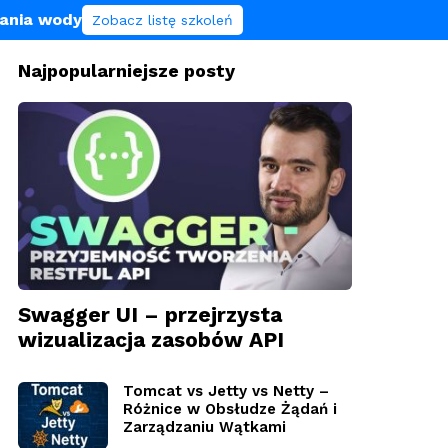
lania wody
Zobacz listę szkoleń
Najpopularniejsze posty
Swagger UI – przejrzysta
wizualizacja zasobów API
Tomcat vs Jetty vs Netty –
Różnice w Obsłudze Żądań i
Zarządzaniu Wątkami