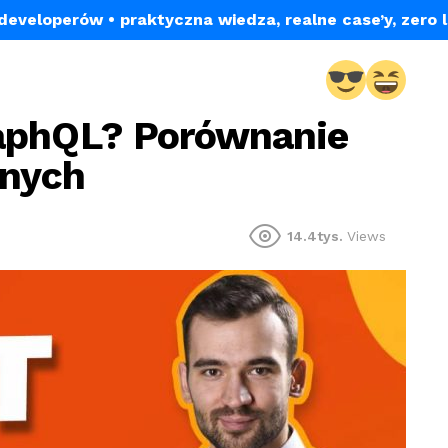
a developerów
• praktyczna wiedza, realne case’y, zero 
aphQL? Porównanie
anych
14.4tys.
Views