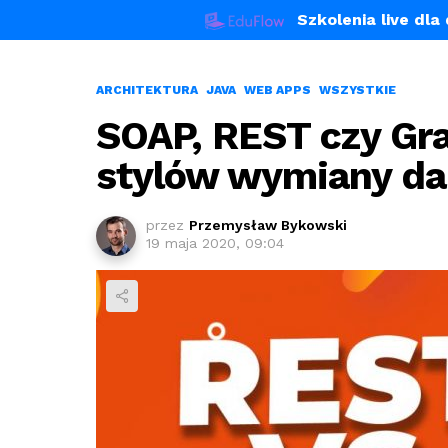
Szkolenia live dl
ARCHITEKTURA
JAVA
WEB APPS
WSZYSTKIE
SOAP, REST czy Gr
stylów wymiany d
przez
Przemysław Bykowski
19 maja 2020, 09:04