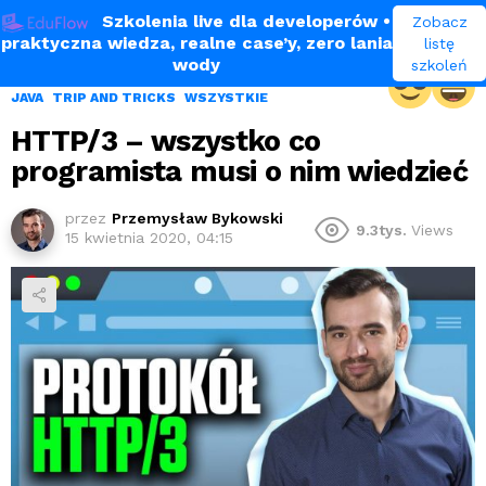
Szkolenia live dla developerów
•
Zobacz
praktyczna wiedza, realne case’y, zero lania
listę
wody
szkoleń
JAVA
TRIP AND TRICKS
WSZYSTKIE
HTTP/3 – wszystko co
programista musi o nim wiedzieć
przez
Przemysław Bykowski
9.3tys.
Views
15 kwietnia 2020, 04:15