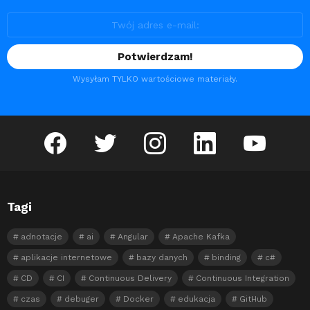
Wysyłam TYLKO wartościowe materiały.
facebook
twitter
instagram
linkedin
youtube
Tagi
adnotacje
ai
Angular
Apache Kafka
aplikacje internetowe
bazy danych
binding
c#
CD
CI
Continuous Delivery
Continuous Integration
czas
debuger
Docker
edukacja
GitHub