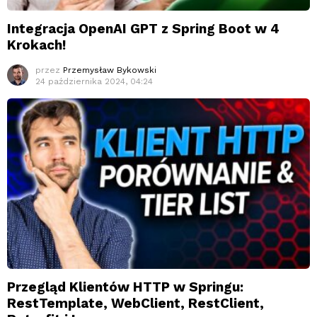
Integracja OpenAI GPT z Spring Boot w 4
Krokach!
przez
Przemysław Bykowski
24 października 2024, 04:24
Przegląd Klientów HTTP w Springu:
RestTemplate, WebClient, RestClient,