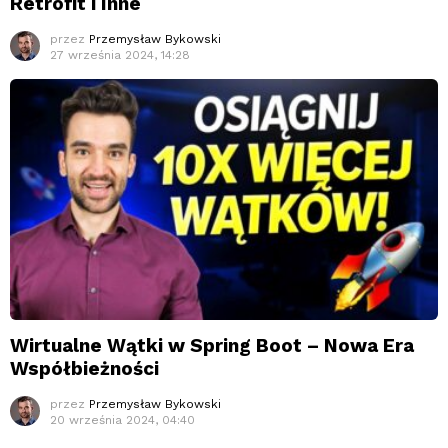
Retrofit i Inne
przez
Przemysław Bykowski
27 września 2024, 14:28
Wirtualne Wątki w Spring Boot – Nowa Era
Współbieżności
przez
Przemysław Bykowski
20 września 2024, 04:40