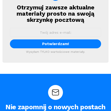
Otrzymuj zawsze aktualne
Newsletter
materiały prosto na swoją
skrzynkę pocztową
Wysyłam TYLKO wartościowe materiały.
Nie zapomnij o nowych postach