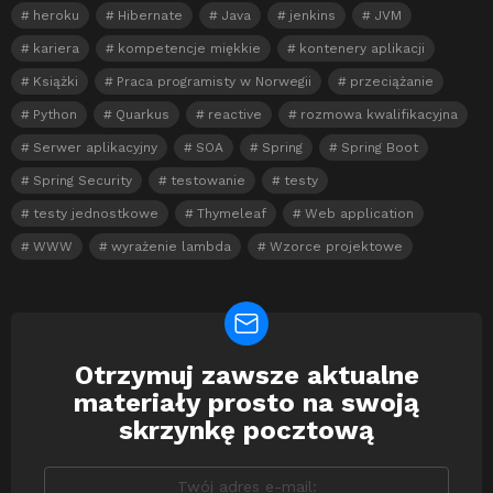
heroku
Hibernate
Java
jenkins
JVM
kariera
kompetencje miękkie
kontenery aplikacji
Książki
Praca programisty w Norwegii
przeciążanie
Python
Quarkus
reactive
rozmowa kwalifikacyjna
Serwer aplikacyjny
SOA
Spring
Spring Boot
Spring Security
testowanie
testy
testy jednostkowe
Thymeleaf
Web application
WWW
wyrażenie lambda
Wzorce projektowe
Otrzymuj zawsze aktualne
Newsletter
materiały prosto na swoją
skrzynkę pocztową