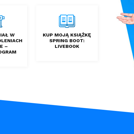
IAŁ W
KUP MOJĄ KSIĄŻKĘ
OLENIACH
SPRING BOOT:
E –
LIVEBOOK
OGRAM