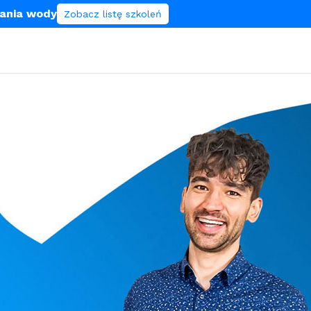
lania wody
Zobacz listę szkoleń