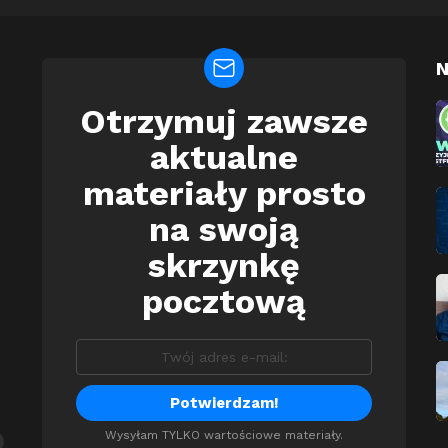
N
Otrzymuj zawsze
Newsletter
aktualne
materiały prosto
na swoją
skrzynkę
pocztową
Wysyłam TYLKO wartościowe materiały.