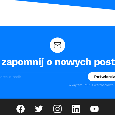
 zapomnij o nowych pos
Wysyłam TYLKO wartościowe m
facebook
twitter
instagram
linkedin
youtube