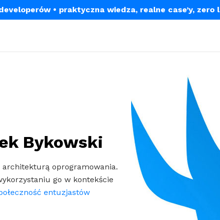
a developerów
• praktyczna wiedza, realne case’y, zero 
mek Bykowski
architekturą oprogramowania.
wykorzystaniu go w kontekście
połeczność entuzjastów