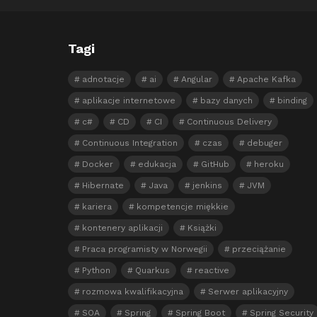
Tagi
adnotacje
ai
Angular
Apache Kafka
aplikacje internetowe
bazy danych
binding
c#
CD
CI
Continuous Delivery
Continuous Integration
czas
debuger
Docker
edukacja
GitHub
heroku
Hibernate
Java
jenkins
JVM
kariera
kompetencje miękkie
kontenery aplikacji
Książki
Praca programisty w Norwegii
przeciążanie
Python
Quarkus
reactive
rozmowa kwalifikacyjna
Serwer aplikacyjny
SOA
Spring
Spring Boot
Spring Security