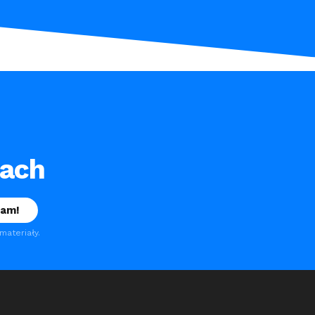
tach
ateriały.