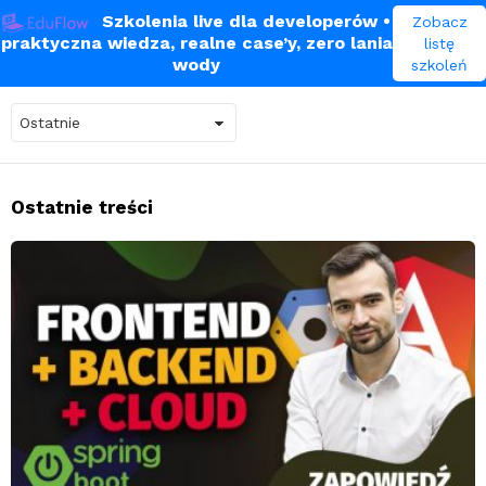
Szkolenia live dla developerów
•
Zobacz
praktyczna wiedza, realne case’y, zero lania
listę
Angular
wody
szkoleń
Ostatnie treści