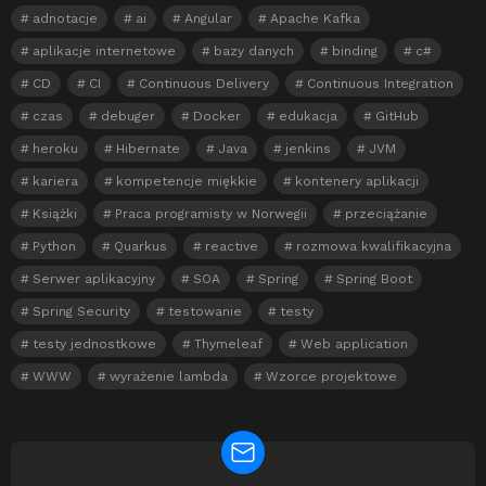
adnotacje
ai
Angular
Apache Kafka
aplikacje internetowe
bazy danych
binding
c#
CD
CI
Continuous Delivery
Continuous Integration
czas
debuger
Docker
edukacja
GitHub
heroku
Hibernate
Java
jenkins
JVM
kariera
kompetencje miękkie
kontenery aplikacji
Książki
Praca programisty w Norwegii
przeciążanie
Python
Quarkus
reactive
rozmowa kwalifikacyjna
Serwer aplikacyjny
SOA
Spring
Spring Boot
Spring Security
testowanie
testy
testy jednostkowe
Thymeleaf
Web application
WWW
wyrażenie lambda
Wzorce projektowe