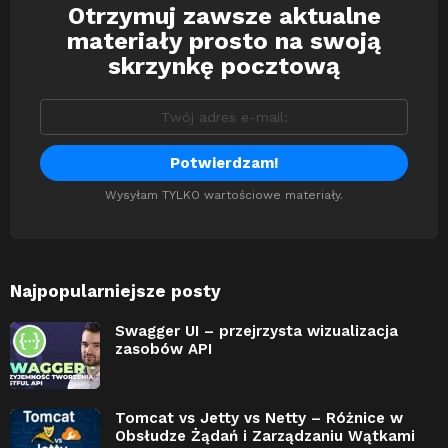
Otrzymuj zawsze aktualne
Newsletter
materiały prosto na swoją
skrzynkę pocztową
Wysyłam TYLKO wartościowe materiały.
Najpopularniejsze posty
Swagger UI – przejrzysta wizualizacja
zasobów API
Tomcat vs Jetty vs Netty – Różnice w
Obsłudze Żądań i Zarządzaniu Wątkami