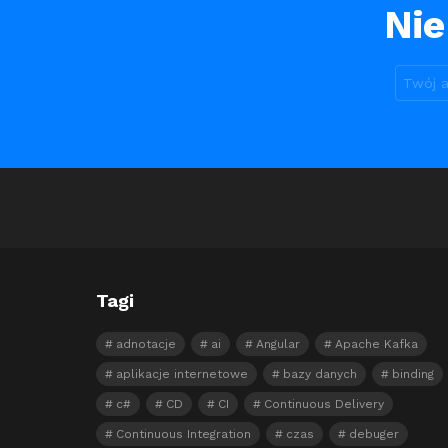
Nie
Tagi
adnotacje
ai
Angular
Apache Kafka
aplikacje internetowe
bazy danych
binding
c#
CD
CI
Continuous Delivery
Continuous Integration
czas
debuger