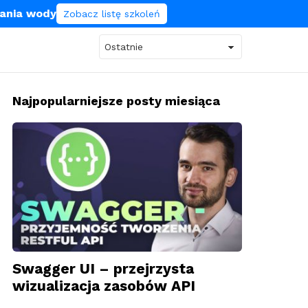
lania wody
Zobacz listę szkoleń
Najpopularniejsze posty miesiąca
Swagger UI – przejrzysta
wizualizacja zasobów API