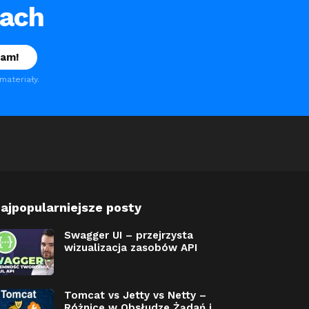
tach
ateriały.
ajpopularniejsze posty
Swagger UI – przejrzysta
wizualizacja zasobów API
Tomcat vs Jetty vs Netty –
Różnice w Obsłudze Żądań i