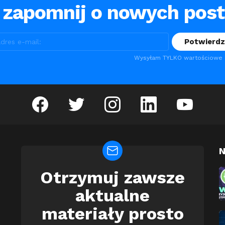
 zapomnij o nowych pos
Wysyłam TYLKO wartościowe m
facebook
twitter
instagram
linkedin
youtube
N
Otrzymuj zawsze
Newsletter
aktualne
materiały prosto