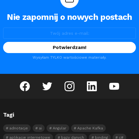
Nie zapomnij o nowych postach
Wysyłam TYLKO wartościowe materiały.
facebook
twitter
instagram
linkedin
youtube
Tagi
adnotacje
ai
Angular
Apache Kafka
aplikacje internetowe
bazy danych
binding
c#