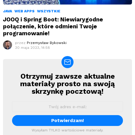
JAVA
WEB APPS
WSZYSTKIE
JOOQ i Spring Boot: Niewiarygodne
połączenie, które odmieni Twoje
programowanie!
przez
Przemysław Bykowski
30 maja 2023, 14:58
Otrzymuj zawsze aktualne
Newsletter
materiały prosto na swoją
skrzynkę pocztową!
Wysyłam TYLKO wartościowe materiały.