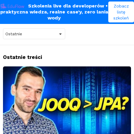
Szkolenia live dla developerów
•
Zobacz
praktyczna wiedza, realne case’y, zero lania
listę
bazy danych
wody
szkoleń
Ostatnie treści