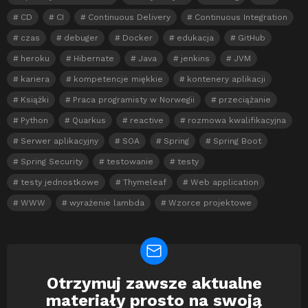
CD
CI
Continuous Delivery
Continuous Integration
czas
debuger
Docker
edukacja
GitHub
heroku
Hibernate
Java
jenkins
JVM
kariera
kompetencje miękkie
kontenery aplikacji
Książki
Praca programisty w Norwegii
przeciążanie
Python
Quarkus
reactive
rozmowa kwalifikacyjna
Serwer aplikacyjny
SOA
Spring
Spring Boot
Spring Security
testowanie
testy
testy jednostkowe
Thymeleaf
Web application
WWW
wyrażenie lambda
Wzorce projektowe
Otrzymuj zawsze aktualne
Newsletter
materiały prosto na swoją