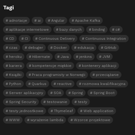
Tagi
adnotacje
ai
Angular
Apache Kafka
aplikacje internetowe
bazy danych
binding
c#
CD
CI
Continuous Delivery
Continuous Integration
czas
debuger
Docker
edukacja
GitHub
heroku
Hibernate
Java
jenkins
JVM
kariera
kompetencje miękkie
kontenery aplikacji
Książki
Praca programisty w Norwegii
przeciążanie
Python
Quarkus
reactive
rozmowa kwalifikacyjna
Serwer aplikacyjny
SOA
Spring
Spring Boot
Spring Security
testowanie
testy
testy jednostkowe
Thymeleaf
Web application
WWW
wyrażenie lambda
Wzorce projektowe