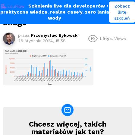
Szkolenia live dla developerów
•
Zobacz
praktyczna wiedza, realne case’y, zero lania
listę
wody
szkoleń
image
przez
Przemysław Bykowski
1.9tys.
Views
26 stycznia 2024, 15:58
Chcesz więcej, takich
Newsletter
materiałów jak ten?