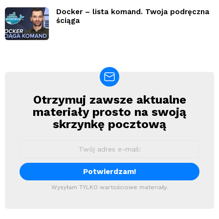
Docker – lista komand. Twoja podręczna
ściąga
Otrzymuj zawsze aktualne
Newsletter
materiały prosto na swoją
skrzynkę pocztową
Wysyłam TYLKO wartościowe materiały.