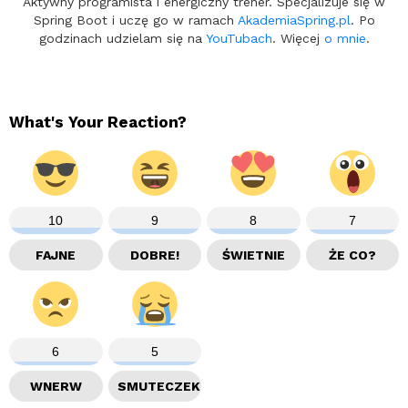
Aktywny programista i energiczny trener. Specjalizuje się w
Spring Boot i uczę go w ramach
AkademiaSpring.pl
. Po
godzinach udzielam się na
YouTubach
. Więcej
o mnie
.
What's Your Reaction?
10
9
8
7
FAJNE
DOBRE!
ŚWIETNIE
ŻE CO?
6
5
WNERW
SMUTECZEK