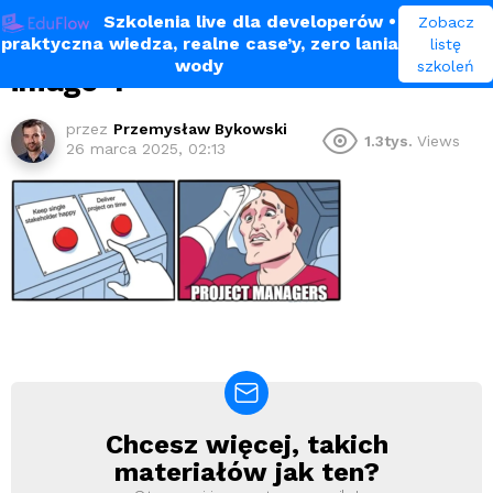
Szkolenia live dla developerów
•
Zobacz
praktyczna wiedza, realne case’y, zero lania
listę
wody
szkoleń
image-1
przez
Przemysław Bykowski
1.3tys.
Views
26 marca 2025, 02:13
Chcesz więcej, takich
Newsletter
materiałów jak ten?