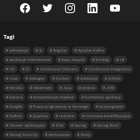
facebook
twitter
instagram
linkedin
youtube
Tagi
adnotacje
ai
Angular
Apache Kafka
aplikacje internetowe
bazy danych
binding
c#
CD
CI
Continuous Delivery
Continuous Integration
czas
debuger
Docker
edukacja
GitHub
heroku
Hibernate
Java
jenkins
JVM
kariera
kompetencje miękkie
kontenery aplikacji
Książki
Praca programisty w Norwegii
przeciążanie
Python
Quarkus
reactive
rozmowa kwalifikacyjna
Serwer aplikacyjny
SOA
Spring
Spring Boot
Spring Security
testowanie
testy