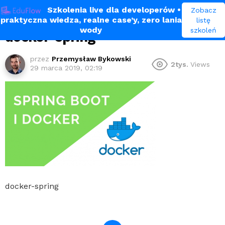
Szkolenia live dla developerów
•
Zobacz
praktyczna wiedza, realne case’y, zero lania
listę
wody
szkoleń
docker-spring
przez
Przemysław Bykowski
2tys.
Views
29 marca 2019, 02:19
docker-spring