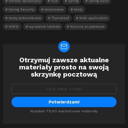
Serwer aplikacyjny
SOA
Spring
Spring Boot
Spring Security
testowanie
testy
testy jednostkowe
Thymeleaf
Web application
WWW
wyrażenie lambda
Wzorce projektowe
Otrzymuj zawsze aktualne
Newsletter
materiały prosto na swoją
skrzynkę pocztową
Wysyłam TYLKO wartościowe materiały.