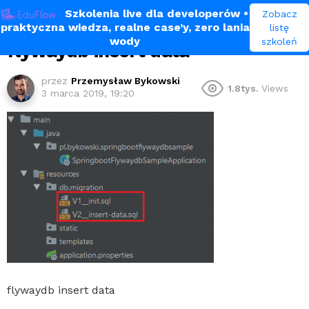
Szkolenia live dla developerów
•
Zobacz
praktyczna wiedza, realne case’y, zero lania
listę
wody
szkoleń
flywaydb insert data
przez
Przemysław Bykowski
1.8tys.
Views
3 marca 2019, 19:20
flywaydb insert data