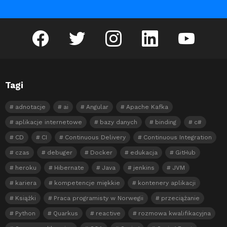
facebook
twitter
instagram
linkedin
youtube
Tagi
adnotacje
ai
Angular
Apache Kafka
aplikacje internetowe
bazy danych
binding
c#
CD
CI
Continuous Delivery
Continuous Integration
czas
debuger
Docker
edukacja
GitHub
heroku
Hibernate
Java
jenkins
JVM
kariera
kompetencje miękkie
kontenery aplikacji
Książki
Praca programisty w Norwegii
przeciążanie
Python
Quarkus
reactive
rozmowa kwalifikacyjna