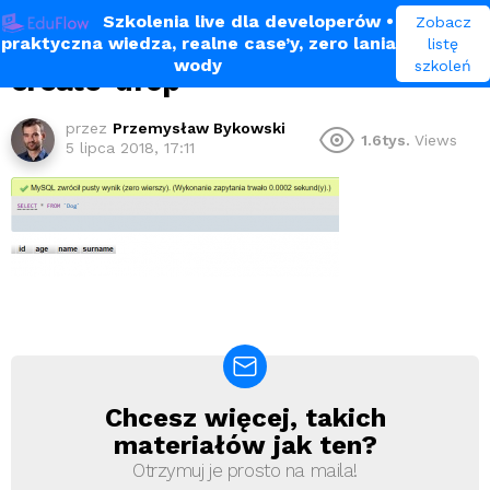
Szkolenia live dla developerów
•
Zobacz
praktyczna wiedza, realne case’y, zero lania
listę
wody
szkoleń
create-drop
przez
Przemysław Bykowski
1.6tys.
Views
5 lipca 2018, 17:11
Chcesz więcej, takich
Newsletter
materiałów jak ten?
Otrzymuj je prosto na maila!