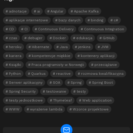
adnotacje
ai
Angular
Apache Kafka
aplikacje internetowe
bazy danych
binding
c#
CD
CI
Continuous Delivery
Continuous Integration
czas
debuger
Docker
edukacja
GitHub
heroku
Hibernate
Java
jenkins
JVM
kariera
kompetencje miękkie
kontenery aplikacji
Książki
Praca programisty w Norwegii
przeciążanie
Python
Quarkus
reactive
rozmowa kwalifikacyjna
Serwer aplikacyjny
SOA
Spring
Spring Boot
Spring Security
testowanie
testy
testy jednostkowe
Thymeleaf
Web application
WWW
wyrażenie lambda
Wzorce projektowe