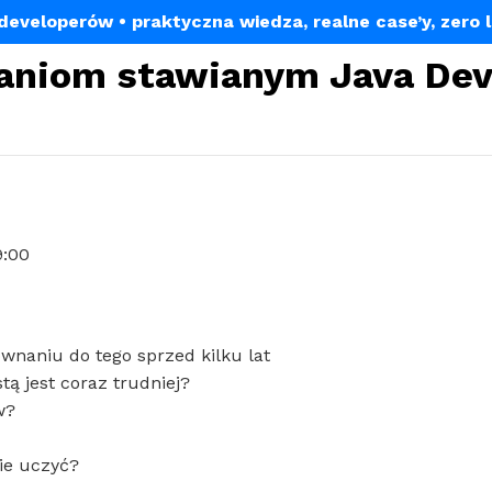
a developerów
• praktyczna wiedza, realne case’y, zero 
aniom stawianym Java Dev
9:00
wnaniu do tego sprzed kilku lat
tą jest coraz trudniej?
w?
ie uczyć?