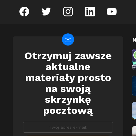
facebook
twitter
instagram
linkedin
youtube
N
Otrzymuj zawsze
Newsletter
aktualne
materiały prosto
na swoją
skrzynkę
pocztową