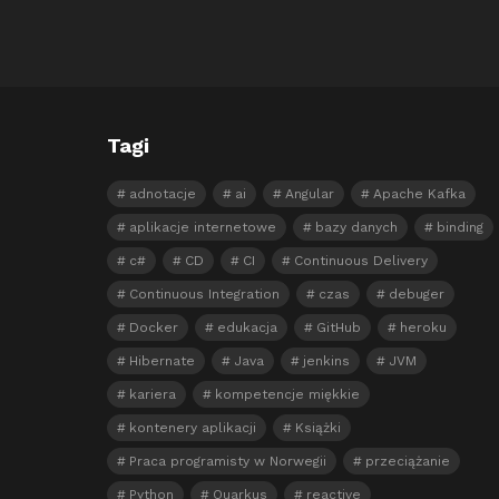
Tagi
adnotacje
ai
Angular
Apache Kafka
aplikacje internetowe
bazy danych
binding
c#
CD
CI
Continuous Delivery
Continuous Integration
czas
debuger
Docker
edukacja
GitHub
heroku
Hibernate
Java
jenkins
JVM
kariera
kompetencje miękkie
kontenery aplikacji
Książki
Praca programisty w Norwegii
przeciążanie
Python
Quarkus
reactive