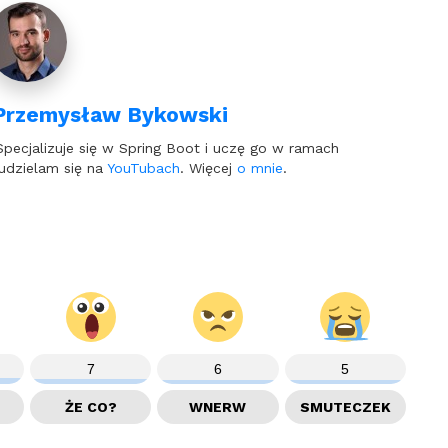
Przemysław Bykowski
Specjalizuje się w Spring Boot i uczę go w ramach
udzielam się na
YouTubach
. Więcej
o mnie
.
7
6
5
ŻE CO?
WNERW
SMUTECZEK