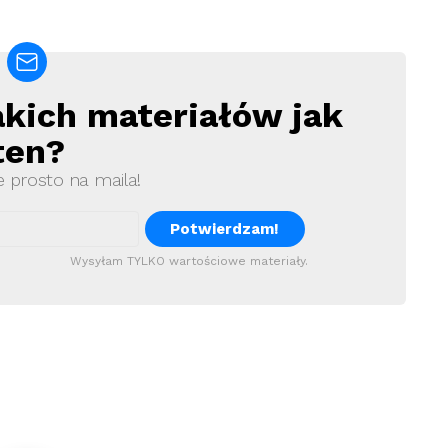
akich materiałów jak
ten?
e prosto na maila!
Wysyłam TYLKO wartościowe materiały.