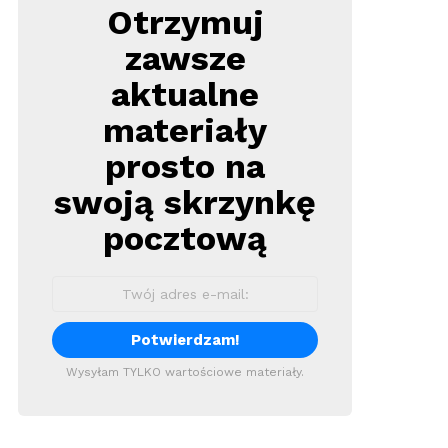
Otrzymuj
Newsletter
zawsze
aktualne
materiały
prosto na
swoją skrzynkę
pocztową
Wysyłam TYLKO wartościowe materiały.