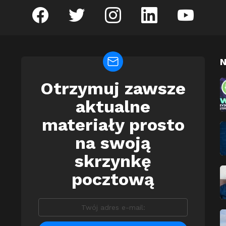
facebook
twitter
instagram
linkedin
youtube
N
Otrzymuj zawsze
Newsletter
aktualne
materiały prosto
na swoją
skrzynkę
pocztową