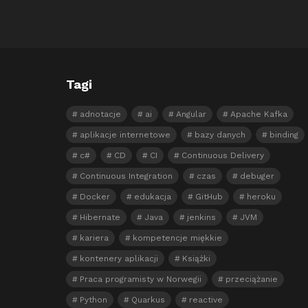
Tagi
adnotacje
ai
Angular
Apache Kafka
aplikacje internetowe
bazy danych
binding
c#
CD
CI
Continuous Delivery
Continuous Integration
czas
debuger
Docker
edukacja
GitHub
heroku
Hibernate
Java
jenkins
JVM
kariera
kompetencje miękkie
kontenery aplikacji
Książki
Praca programisty w Norwegii
przeciążanie
Python
Quarkus
reactive