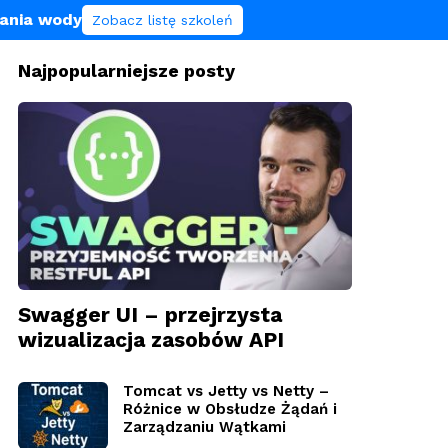
lania wody
Zobacz listę szkoleń
Najpopularniejsze posty
Swagger UI – przejrzysta
wizualizacja zasobów API
Tomcat vs Jetty vs Netty –
Różnice w Obsłudze Żądań i
Zarządzaniu Wątkami