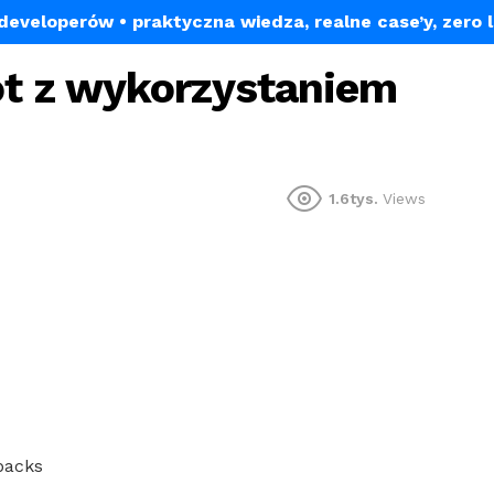
a developerów
• praktyczna wiedza, realne case’y, zero 
ot z wykorzystaniem
1.6tys.
Views
packs