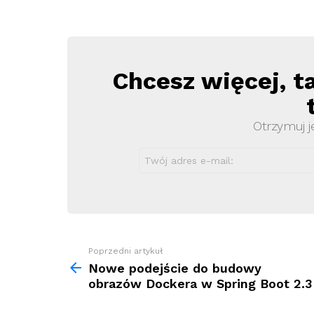
Chcesz więcej, t
Newsletter
Otrzymuj j
Zobacz
Poprzedni artykuł
więcej
Nowe podejście do budowy
obrazów Dockera w Spring Boot 2.3