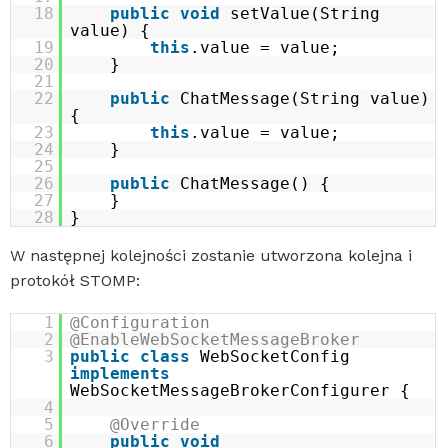
18
public
void
setValue(String
value) {
19
this
.value = value;
20
}
21
22
public
ChatMessage(String value)
{
23
this
.value = value;
24
}
25
26
public
ChatMessage() {
27
}
28
}
W następnej kolejności zostanie utworzona kolejna i
protokół STOMP:
1
@Configuration
2
@EnableWebSocketMessageBroker
3
public
class
WebSocketConfig
implements
WebSocketMessageBrokerConfigurer {
4
5
@Override
6
public
void