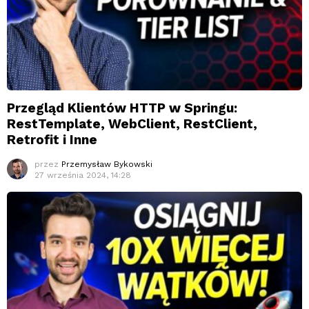
Przegląd Klientów HTTP w Springu:
RestTemplate, WebClient, RestClient,
Retrofit i Inne
przez
Przemysław Bykowski
27 września 2024, 14:28