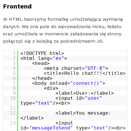
Frontend
W HTML tworzymy formatkę umożlwiająca wymianę
danych. Ma ona pole do wprowadzania nicku, tekstu
oraz umożliwia w momencie załadowania się strony
połączyć się z kolejką za pośrednictwem JS.
1
<!DOCTYPE html>
2
<html lang=
"en"
>
3
<head>
4
<meta charset=
"UTF-8"
>
5
<title>Hello chat!!!</title>
6
</head>
7
<body onload=
"connect()"
>
8
<div>
9
<label>User:</label>
10
<input id=
"user"
type=
"text"
/><br>
11
12
<label>You message:
</label>
13
<input
id=
"messageToSend"
type=
"text"
/><br>