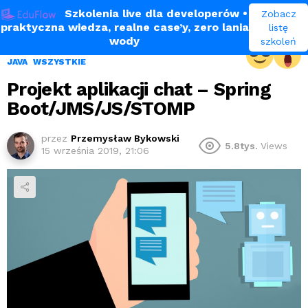
Szkolenia live dla developerów
•
Zobacz
praktyczna wiedza, realne case’y, zero lania
listę
wody
szkoleń
JAVA
WSZYSTKIE
Projekt aplikacji chat – Spring
Boot/JMS/JS/STOMP
przez
Przemysław Bykowski
5.8tys.
Views
15 września 2019, 21:06