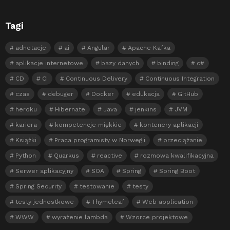
Tagi
adnotacje
ai
Angular
Apache Kafka
aplikacje internetowe
bazy danych
binding
c#
CD
CI
Continuous Delivery
Continuous Integration
czas
debuger
Docker
edukacja
GitHub
heroku
Hibernate
Java
jenkins
JVM
kariera
kompetencje miękkie
kontenery aplikacji
Książki
Praca programisty w Norwegii
przeciążanie
Python
Quarkus
reactive
rozmowa kwalifikacyjna
Serwer aplikacyjny
SOA
Spring
Spring Boot
Spring Security
testowanie
testy
testy jednostkowe
Thymeleaf
Web application
WWW
wyrażenie lambda
Wzorce projektowe