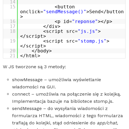
14
15
<button
onclick=
"sendMessage()"
>Send</button
>
16
<p id=
"reponse"
></p>
17
</div>
18
<script src=
"js.js"
>
</script>
19
<script src=
"stomp.js"
>
</script>
20
</body>
21
</html>
W JS tworzone są 3 metody:
showMessage – umożliwia wyświetlanie
wiadomości na GUI.
connect – umożliwia na połączenie się z kolejką.
Implementacja bazuje na bibliotece stomp.js.
sendMessage – do wysyłania wiadomości z
formularza HTML, wiadomości z tego formularza
trafiają do kolejki, stąd odniesienie do
app/chat
,