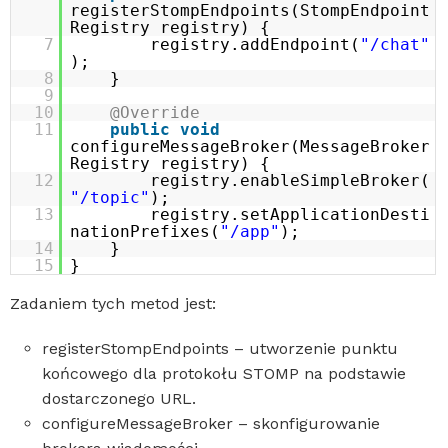
registerStompEndpoints(StompEndpoint
Registry registry) {
7
registry.addEndpoint(
"/chat"
);
8
}
9
10
@Override
11
public
void
configureMessageBroker(MessageBroker
Registry registry) {
12
registry.enableSimpleBroker(
"/topic"
);
13
registry.setApplicationDesti
nationPrefixes(
"/app"
);
14
}
15
}
Zadaniem tych metod jest:
registerStompEndpoints – utworzenie punktu
końcowego dla protokołu STOMP na podstawie
dostarczonego URL.
configureMessageBroker – skonfigurowanie