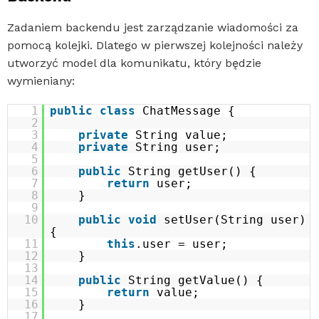
Zadaniem backendu jest zarządzanie wiadomości za
pomocą kolejki. Dlatego w pierwszej kolejności należy
utworzyć model dla komunikatu, który będzie
wymieniany:
1
public
class
ChatMessage {
2
3
private
String value;
4
private
String user;
5
6
public
String getUser() {
7
return
user;
8
}
9
10
public
void
setUser(String user)
{
11
this
.user = user;
12
}
13
14
public
String getValue() {
15
return
value;
16
}
17