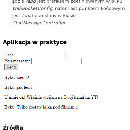
gdzie
/app
jest prefiksem zdefiniowanym w pliku
WebSocketConfig
, natomiast punktem końcowym
jest
/chat
określony w klasie
ChatMessageController
.
Aplikacja w praktyce
Źródła