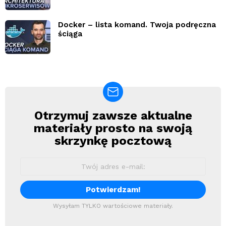
Docker – lista komand. Twoja podręczna
ściąga
Otrzymuj zawsze aktualne
Newsletter
materiały prosto na swoją
skrzynkę pocztową
Wysyłam TYLKO wartościowe materiały.