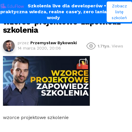
Szkolenia live dla developerów
•
Zobacz
praktyczna wiedza, realne case’y, zero lania
listę
wody
szkoleń
wzorce-projektowe-zapowiedz-
szkolenia
przez
Przemysław Bykowski
1.7tys.
Views
14 marca 2020, 20:06
wzorce projektowe szkolenie