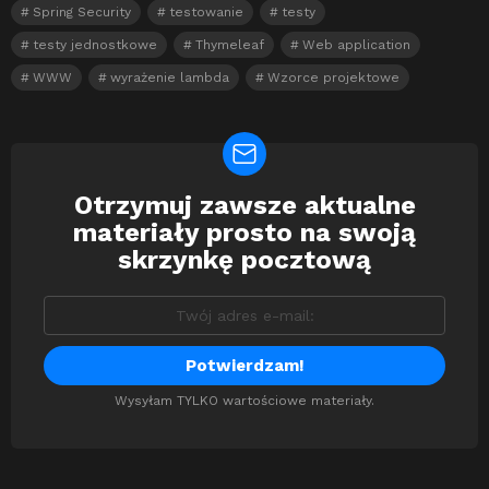
Spring Security
testowanie
testy
testy jednostkowe
Thymeleaf
Web application
WWW
wyrażenie lambda
Wzorce projektowe
Otrzymuj zawsze aktualne
Newsletter
materiały prosto na swoją
skrzynkę pocztową
Wysyłam TYLKO wartościowe materiały.