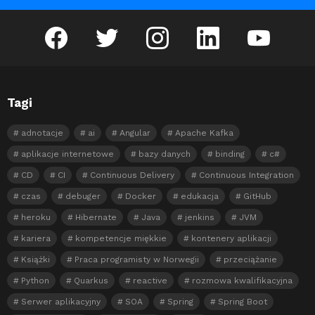
facebook
twitter
instagram
linkedin
youtube
Tagi
adnotacje
ai
Angular
Apache Kafka
aplikacje internetowe
bazy danych
binding
c#
CD
CI
Continuous Delivery
Continuous Integration
czas
debuger
Docker
edukacja
GitHub
heroku
Hibernate
Java
jenkins
JVM
kariera
kompetencje miękkie
kontenery aplikacji
Książki
Praca programisty w Norwegii
przeciążanie
Python
Quarkus
reactive
rozmowa kwalifikacyjna
Serwer aplikacyjny
SOA
Spring
Spring Boot