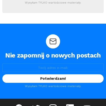
Wysyłam TYLKO wartościowe materiały.
Nie zapomnij o nowych postach
Wysyłam TYLKO wartościowe materiały.
facebook
twitter
instagram
linkedin
youtube