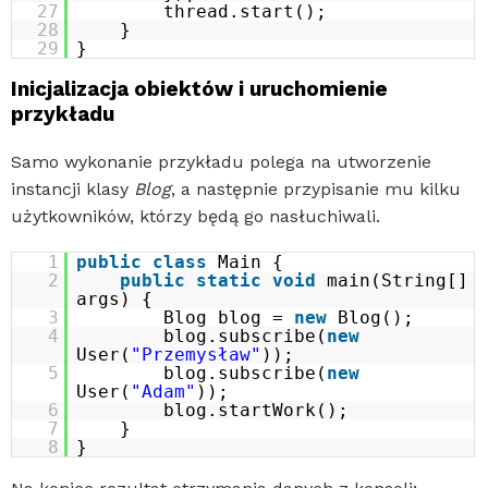
27
thread.start();
28
}
29
}
Inicjalizacja obiektów i uruchomienie
przykładu
Samo wykonanie przykładu polega na utworzenie
instancji klasy
Blog
, a następnie przypisanie mu kilku
użytkowników, którzy będą go nasłuchiwali.
1
public
class
Main {
2
public
static
void
main(String[]
args) {
3
Blog blog =
new
Blog();
4
blog.subscribe(
new
User(
"Przemysław"
));
5
blog.subscribe(
new
User(
"Adam"
));
6
blog.startWork();
7
}
8
}