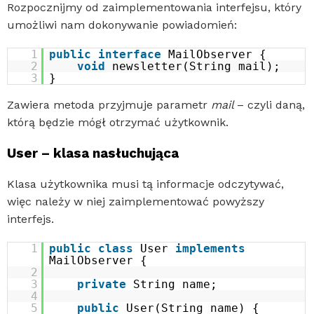
Rozpocznijmy od zaimplementowania interfejsu, który
umożliwi nam dokonywanie powiadomień:
1
public
interface
MailObserver {
2
void
newsletter(String mail);
3
}
Zawiera metoda przyjmuje parametr
mail
– czyli daną,
którą będzie mógł otrzymać użytkownik.
User – klasa nasłuchująca
Klasa użytkownika musi tą informacje odczytywać,
więc należy w niej zaimplementować powyższy
interfejs.
1
public
class
User
implements
MailObserver {
2
3
private
String name;
4
5
public
User(String name) {