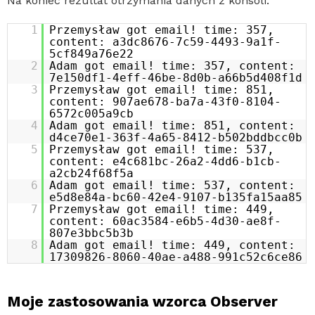
Na koniec rezultat otrzymania danych z konsoli:
1
Przemysław got email! time: 357,
content: a3dc8676-7c59-4493-9a1f-
5cf849a76e22
2
Adam got email! time: 357, content:
7e150df1-4eff-46be-8d0b-a66b5d408f1d
3
Przemysław got email! time: 851,
content: 907ae678-ba7a-43f0-8104-
6572c005a9cb
4
Adam got email! time: 851, content:
d4ce70e1-363f-4a65-8412-b502bddbcc0b
5
Przemysław got email! time: 537,
content: e4c681bc-26a2-4dd6-b1cb-
a2cb24f68f5a
6
Adam got email! time: 537, content:
e5d8e84a-bc60-42e4-9107-b135fa15aa85
7
Przemysław got email! time: 449,
content: 60ac3584-e6b5-4d30-ae8f-
807e3bbc5b3b
8
Adam got email! time: 449, content:
17309826-8060-40ae-a488-991c52c6ce86
Moje zastosowania wzorca Observer