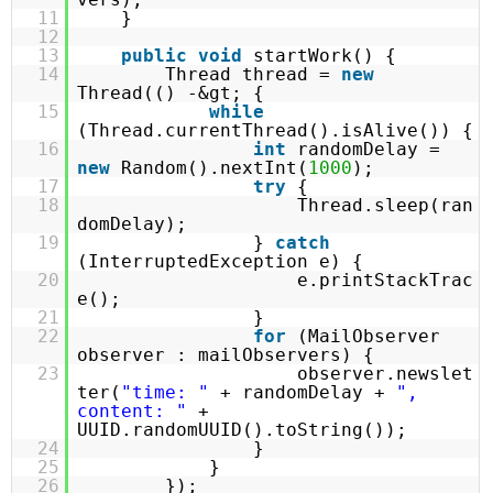
11
}
12
13
public
void
startWork() {
14
Thread thread =
new
Thread(() -&gt; {
15
while
(Thread.currentThread().isAlive()) {
16
int
randomDelay =
new
Random().nextInt(
1000
);
17
try
{
18
Thread.sleep(ran
domDelay);
19
}
catch
(InterruptedException e) {
20
e.printStackTrac
e();
21
}
22
for
(MailObserver
observer : mailObservers) {
23
observer.newslet
ter(
"time: "
+ randomDelay +
",
content: "
+
UUID.randomUUID().toString());
24
}
25
}
26
});