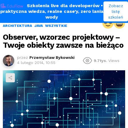
Szkolenia live dla developerów
•
Zobacz
praktyczna wiedza, realne case’y, zero lania
listę
wody
szkoleń
ARCHITEKTURA
JAVA
WSZYSTKIE
Observer, wzorzec projektowy –
Twoje obiekty zawsze na bieżąco
przez
Przemysław Bykowski
9.7tys.
Views
4 lutego 2014, 10:55