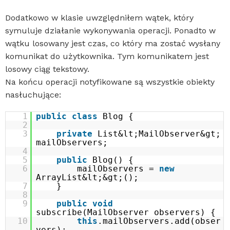
Dodatkowo w klasie uwzględniłem wątek, który
symuluje działanie wykonywania operacji. Ponadto w
wątku losowany jest czas, co który ma zostać wysłany
komunikat do użytkownika. Tym komunikatem jest
losowy ciąg tekstowy.
Na końcu operacji notyfikowane są wszystkie obiekty
nasłuchujące:
1
public
class
Blog {
2
3
private
List&lt;MailObserver&gt;
mailObservers;
4
5
public
Blog() {
6
mailObservers =
new
ArrayList&lt;&gt;();
7
}
8
9
public
void
subscribe(MailObserver observers) {
10
this
.mailObservers.add(obser
vers);