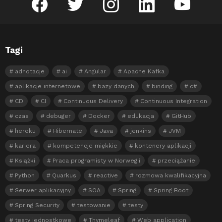
Tagi
adnotacje
ai
Angular
Apache Kafka
aplikacje internetowe
bazy danych
binding
c#
CD
CI
Continuous Delivery
Continuous Integration
czas
debuger
Docker
edukacja
GitHub
heroku
Hibernate
Java
jenkins
JVM
kariera
kompetencje miękkie
kontenery aplikacji
Książki
Praca programisty w Norwegii
przeciążanie
Python
Quarkus
reactive
rozmowa kwalifikacyjna
Serwer aplikacyjny
SOA
Spring
Spring Boot
Spring Security
testowanie
testy
testy jednostkowe
Thymeleaf
Web application