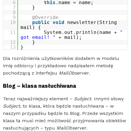
6
this
.name = name;
7
}
8
9
@Override
10
public
void
newsletter(String
mail) {
11
System.out.println(name +
"
got email! "
+ mail);
12
}
13
}
Dla rozróżnienia użytkowników dodałem w modelu
imię odbiorcy i przykładowo nadpisałem metodę
pochodzącą z interfejsu
MailObserver
.
Blog – klasa nasłuchiwana
Teraz najważniejszy element –
Subject
. Innymi słowy
Subject
, to klasa, która będzie nasłuchiwana – w
naszym przypadku będzie to Blog. Przede wszystkim
klasa ta musi mieć możliwość przyjmowania obiektów
nasłuchujących – typu
MailObserver
.