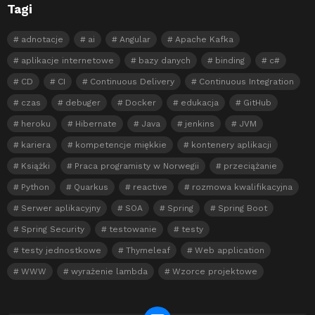
Tagi
adnotacje
ai
Angular
Apache Kafka
aplikacje internetowe
bazy danych
binding
c#
CD
CI
Continuous Delivery
Continuous Integration
czas
debuger
Docker
edukacja
GitHub
heroku
Hibernate
Java
jenkins
JVM
kariera
kompetencje miękkie
kontenery aplikacji
Książki
Praca programisty w Norwegii
przeciążanie
Python
Quarkus
reactive
rozmowa kwalifikacyjna
Serwer aplikacyjny
SOA
Spring
Spring Boot
Spring Security
testowanie
testy
testy jednostkowe
Thymeleaf
Web application
WWW
wyrażenie lambda
Wzorce projektowe