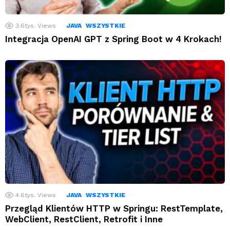
3.6tys.
Views
JAVA
WSZYSTKIE
Integracja OpenAI GPT z Spring Boot w 4 Krokach!
4.6tys.
Views
JAVA
WSZYSTKIE
Przegląd Klientów HTTP w Springu: RestTemplate,
WebClient, RestClient, Retrofit i Inne