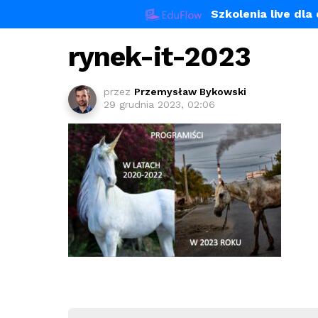
Szkolenia live dl
rynek-it-2023
przez
Przemysław Bykowski
29 grudnia 2023, 02:06