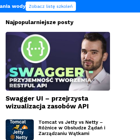
lania wody
Zobacz listę szkoleń
Najpopularniejsze posty
Swagger UI – przejrzysta
wizualizacja zasobów API
Tomcat vs Jetty vs Netty –
Różnice w Obsłudze Żądań i
Zarządzaniu Wątkami