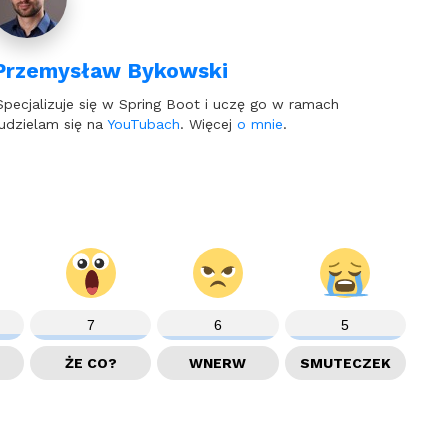
Przemysław Bykowski
Specjalizuje się w Spring Boot i uczę go w ramach
udzielam się na
YouTubach
. Więcej
o mnie
.
7
6
5
ŻE CO?
WNERW
SMUTECZEK