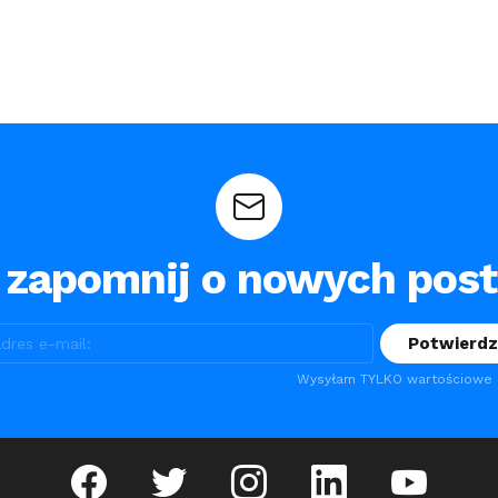
 zapomnij o nowych pos
Wysyłam TYLKO wartościowe m
facebook
twitter
instagram
linkedin
youtube