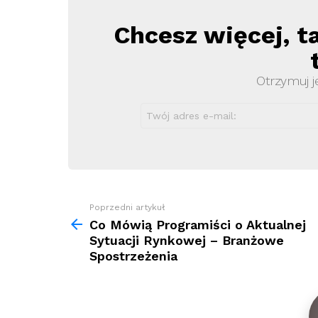
Chcesz więcej, t
Newsletter
Otrzymuj j
Zobacz
Poprzedni artykuł
więcej
Co Mówią Programiści o Aktualnej
Sytuacji Rynkowej – Branżowe
Spostrzeżenia