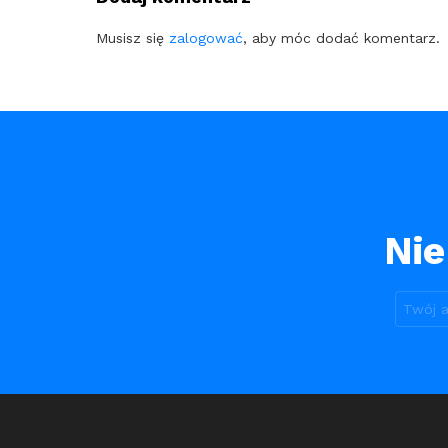
Musisz się
zalogować
, aby móc dodać komentarz.
Nie