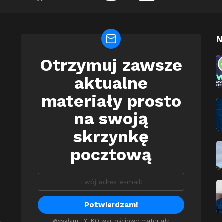
N
Otrzymuj zawsze
Newsletter
aktualne
materiały prosto
na swoją
skrzynkę
pocztową
Wysyłam TYLKO wartościowe materiały.