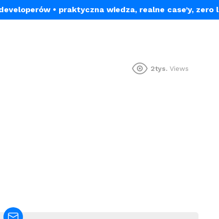
a developerów
• praktyczna wiedza, realne case’y, zero 
2tys.
Views