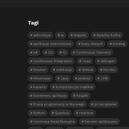
Tagi
adnotacje
ai
Angular
Apache Kafka
aplikacje internetowe
bazy danych
binding
c#
CD
CI
Continuous Delivery
Continuous Integration
czas
debuger
Docker
edukacja
GitHub
heroku
Hibernate
Java
jenkins
JVM
kariera
kompetencje miękkie
kontenery aplikacji
Książki
Praca programisty w Norwegii
przeciążanie
Python
Quarkus
reactive
rozmowa kwalifikacyjna
Serwer aplikacyjny