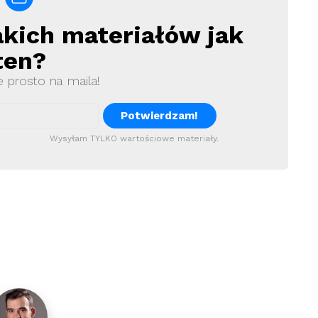
akich materiałów jak
ten?
e prosto na maila!
Wysyłam TYLKO wartościowe materiały.