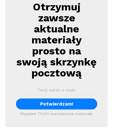
Otrzymuj
Newsletter
zawsze
aktualne
materiały
prosto na
swoją skrzynkę
pocztową
Wysyłam TYLKO wartościowe materiały.