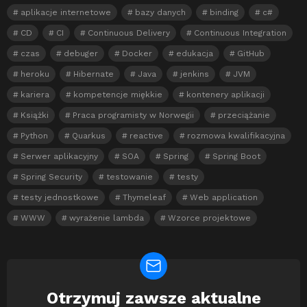
aplikacje internetowe
bazy danych
binding
c#
CD
CI
Continuous Delivery
Continuous Integration
czas
debuger
Docker
edukacja
GitHub
heroku
Hibernate
Java
jenkins
JVM
kariera
kompetencje miękkie
kontenery aplikacji
Książki
Praca programisty w Norwegii
przeciążanie
Python
Quarkus
reactive
rozmowa kwalifikacyjna
Serwer aplikacyjny
SOA
Spring
Spring Boot
Spring Security
testowanie
testy
testy jednostkowe
Thymeleaf
Web application
WWW
wyrażenie lambda
Wzorce projektowe
Otrzymuj zawsze aktualne
Newsletter