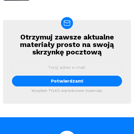
Otrzymuj zawsze aktualne
Newsletter
materiały prosto na swoją
skrzynkę pocztową
Wysyłam TYLKO wartościowe materiały.