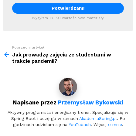
Wysyłam TYLKO wartościowe materiały.
Zobacz
Poprzedni artykuł
więcej
Jak prowadzę zajęcia ze studentami w
trakcie pandemii?
Napisane przez
Przemysław Bykowski
Aktywny programista i energiczny trener. Specjalizuje się w
Spring Boot i uczę go w ramach
AkademiaSpring.pl
. Po
godzinach udzielam się na
YouTubach
. Więcej
o mnie
.