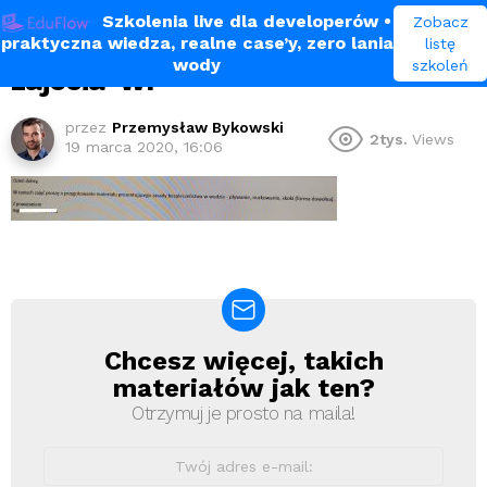
Szkolenia live dla developerów
•
Zobacz
praktyczna wiedza, realne case’y, zero lania
listę
wody
szkoleń
zajecia-wf
przez
Przemysław Bykowski
2tys.
Views
19 marca 2020, 16:06
Chcesz więcej, takich
Newsletter
materiałów jak ten?
Otrzymuj je prosto na maila!