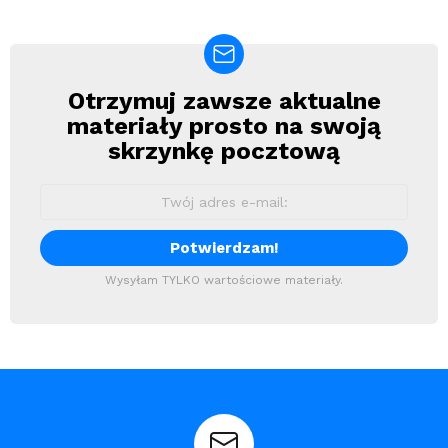
Otrzymuj zawsze aktualne
Newsletter
materiały prosto na swoją
skrzynkę pocztową
Wysyłam TYLKO wartościowe materiały.