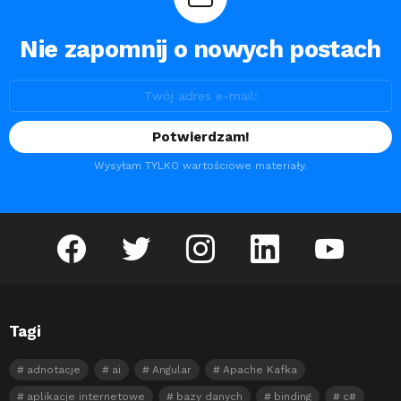
Nie zapomnij o nowych postach
Wysyłam TYLKO wartościowe materiały.
facebook
twitter
instagram
linkedin
youtube
Tagi
adnotacje
ai
Angular
Apache Kafka
aplikacje internetowe
bazy danych
binding
c#