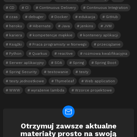
CD
CI
Continuous Delivery
Continuous Integration
czas
debuger
Docker
edukacja
GitHub
heroku
Hibernate
Java
jenkins
JVM
kariera
kompetencje miękkie
kontenery aplikacji
Książki
Praca programisty w Norwegii
przeciążanie
Python
Quarkus
reactive
rozmowa kwalifikacyjna
Serwer aplikacyjny
SOA
Spring
Spring Boot
Spring Security
testowanie
testy
testy jednostkowe
Thymeleaf
Web application
WWW
wyrażenie lambda
Wzorce projektowe
Otrzymuj zawsze aktualne
Newsletter
materiały prosto na swoją