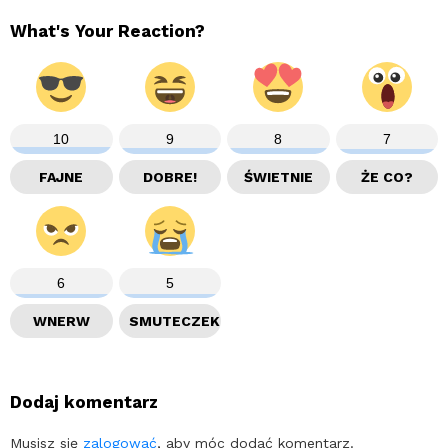
What's Your Reaction?
10
9
8
7
FAJNE
DOBRE!
ŚWIETNIE
ŻE CO?
6
5
WNERW
SMUTECZEK
Dodaj komentarz
Musisz się
zalogować
, aby móc dodać komentarz.