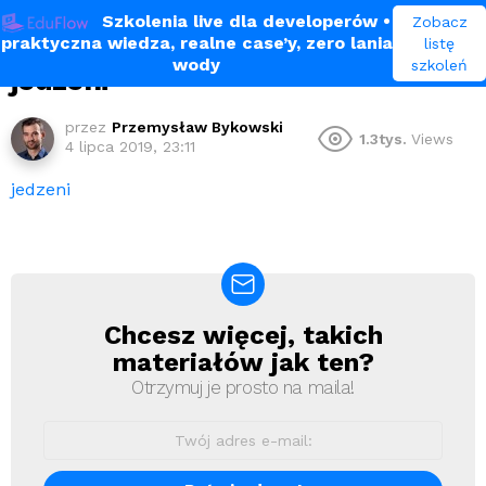
Szkolenia live dla developerów
•
Zobacz
praktyczna wiedza, realne case’y, zero lania
listę
wody
szkoleń
jedzeni
przez
Przemysław Bykowski
1.3tys.
Views
4 lipca 2019, 23:11
jedzeni
Chcesz więcej, takich
Newsletter
materiałów jak ten?
Otrzymuj je prosto na maila!