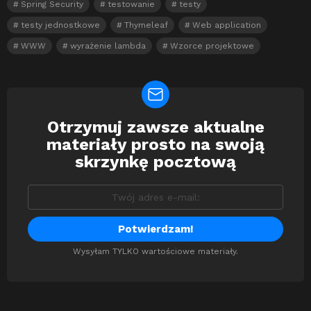
Spring Security
testowanie
testy
testy jednostkowe
Thymeleaf
Web application
WWW
wyrażenie lambda
Wzorce projektowe
Otrzymuj zawsze aktualne
Newsletter
materiały prosto na swoją
skrzynkę pocztową
Wysyłam TYLKO wartościowe materiały.