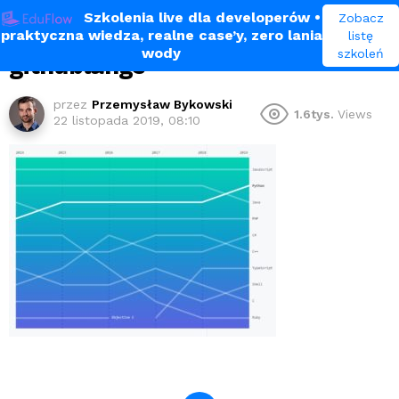
Szkolenia live dla developerów
•
Zobacz
praktyczna wiedza, realne case’y, zero lania
listę
wody
szkoleń
githublangs
przez
Przemysław Bykowski
1.6tys.
Views
22 listopada 2019, 08:10