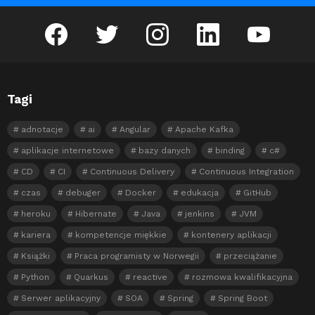
facebook
twitter
instagram
linkedin
youtube
Tagi
adnotacje
ai
Angular
Apache Kafka
aplikacje internetowe
bazy danych
binding
c#
CD
CI
Continuous Delivery
Continuous Integration
czas
debuger
Docker
edukacja
GitHub
heroku
Hibernate
Java
jenkins
JVM
kariera
kompetencje miękkie
kontenery aplikacji
Książki
Praca programisty w Norwegii
przeciążanie
Python
Quarkus
reactive
rozmowa kwalifikacyjna
Serwer aplikacyjny
SOA
Spring
Spring Boot