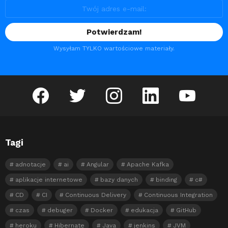
Wysyłam TYLKO wartościowe materiały.
facebook
twitter
instagram
linkedin
youtube
Tagi
adnotacje
ai
Angular
Apache Kafka
aplikacje internetowe
bazy danych
binding
c#
CD
CI
Continuous Delivery
Continuous Integration
czas
debuger
Docker
edukacja
GitHub
heroku
Hibernate
Java
jenkins
JVM