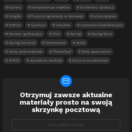
kariera
kompetencje miękkie
kontenery aplikacji
Książki
Praca programisty w Norwegii
przeciążanie
Python
Quarkus
reactive
rozmowa kwalifikacyjna
Serwer aplikacyjny
SOA
Spring
Spring Boot
Spring Security
testowanie
testy
testy jednostkowe
Thymeleaf
Web application
WWW
wyrażenie lambda
Wzorce projektowe
Otrzymuj zawsze aktualne
Newsletter
materiały prosto na swoją
skrzynkę pocztową