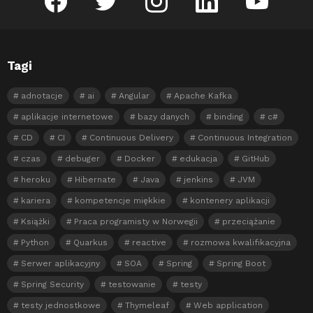
Tagi
adnotacje
ai
Angular
Apache Kafka
aplikacje internetowe
bazy danych
binding
c#
CD
CI
Continuous Delivery
Continuous Integration
czas
debuger
Docker
edukacja
GitHub
heroku
Hibernate
Java
jenkins
JVM
kariera
kompetencje miękkie
kontenery aplikacji
Książki
Praca programisty w Norwegii
przeciążanie
Python
Quarkus
reactive
rozmowa kwalifikacyjna
Serwer aplikacyjny
SOA
Spring
Spring Boot
Spring Security
testowanie
testy
testy jednostkowe
Thymeleaf
Web application