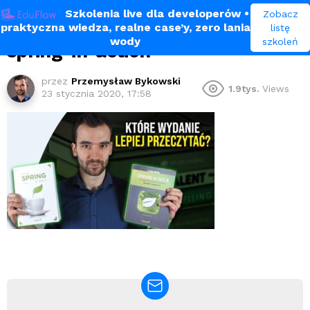
Szkolenia live dla developerów
•
Zobacz
praktyczna wiedza, realne case’y, zero lania
listę
wody
szkoleń
spring-in-action
przez
Przemysław Bykowski
1.9tys.
Views
23 stycznia 2020, 17:58