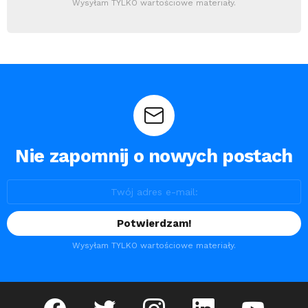
Wysyłam TYLKO wartościowe materiały.
Nie zapomnij o nowych postach
Wysyłam TYLKO wartościowe materiały.
facebook
twitter
instagram
linkedin
youtube