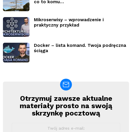
co to komu…
Mikroserwisy – wprowadzenie i
praktyczny przykład
Docker – lista komand. Twoja podręczna
ściąga
Otrzymuj zawsze aktualne
Newsletter
materiały prosto na swoją
skrzynkę pocztową