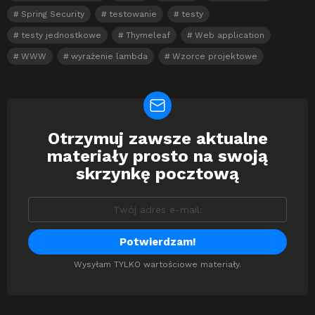
Spring Security
testowanie
testy
testy jednostkowe
Thymeleaf
Web application
WWW
wyrażenie lambda
Wzorce projektowe
Otrzymuj zawsze aktualne
Newsletter
materiały prosto na swoją
skrzynkę pocztową
Wysyłam TYLKO wartościowe materiały.