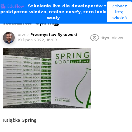
Szkolenia live dla developerów
•
Zobacz
praktyczna wiedza, realne case’y, zero lania
listę
wody
szkoleń
ksiazka-spring
przez
Przemysław Bykowski
1tys.
Views
19 lipca 2022, 16:08
Książka Spring