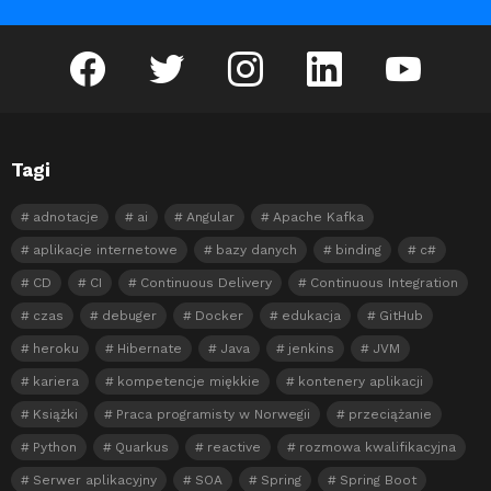
facebook
twitter
instagram
linkedin
youtube
Tagi
adnotacje
ai
Angular
Apache Kafka
aplikacje internetowe
bazy danych
binding
c#
CD
CI
Continuous Delivery
Continuous Integration
czas
debuger
Docker
edukacja
GitHub
heroku
Hibernate
Java
jenkins
JVM
kariera
kompetencje miękkie
kontenery aplikacji
Książki
Praca programisty w Norwegii
przeciążanie
Python
Quarkus
reactive
rozmowa kwalifikacyjna
Serwer aplikacyjny
SOA
Spring
Spring Boot