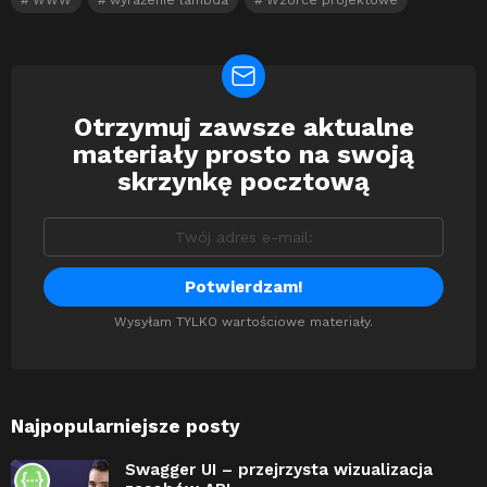
WWW
wyrażenie lambda
Wzorce projektowe
Otrzymuj zawsze aktualne
Newsletter
materiały prosto na swoją
skrzynkę pocztową
Wysyłam TYLKO wartościowe materiały.
Najpopularniejsze posty
Swagger UI – przejrzysta wizualizacja