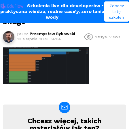
Szkolenia live dla developerów
•
Zobacz
praktyczna wiedza, realne case’y, zero lania
listę
wody
szkoleń
image
przez
Przemysław Bykowski
1.9tys.
Views
10 sierpnia 2023, 14:04
Chcesz więcej, takich
Newsletter
materiałów jak ten?