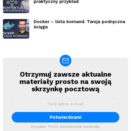
praktyczny przykład
Docker – lista komand. Twoja podręczna
ściąga
Otrzymuj zawsze aktualne
Newsletter
materiały prosto na swoją
skrzynkę pocztową
Wysyłam TYLKO wartościowe materiały.