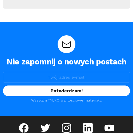
Nie zapomnij o nowych postach
Wysyłam TYLKO wartościowe materiały.
facebook
twitter
instagram
linkedin
youtube