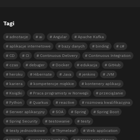
Tagi
adnotacje
ai
Angular
Apache Kafka
aplikacje internetowe
bazy danych
binding
c#
CD
CI
Continuous Delivery
Continuous Integration
czas
debuger
Docker
edukacja
GitHub
heroku
Hibernate
Java
jenkins
JVM
kariera
kompetencje miękkie
kontenery aplikacji
Książki
Praca programisty w Norwegii
przeciążanie
Python
Quarkus
reactive
rozmowa kwalifikacyjna
Serwer aplikacyjny
SOA
Spring
Spring Boot
Spring Security
testowanie
testy
testy jednostkowe
Thymeleaf
Web application