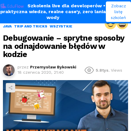
Szkolenia live dla developerów
•
Zobacz
praktyczna wiedza, realne case’y, zero lania
listę
wody
szkoleń
JAVA
TRIP AND TRICKS
WSZYSTKIE
Debugowanie – sprytne sposoby
na odnajdowanie błędów w
kodzie
przez
Przemysław Bykowski
5.8tys.
Views
18 czerwca 2020, 21:40