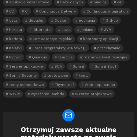
aplikacje internetowe
bazy danych
binding
c#
CD
CI
Continuous Delivery
Continuous Integration
czas
debuger
Docker
edukacja
GitHub
heroku
Hibernate
Java
jenkins
JVM
kariera
kompetencje miękkie
kontenery aplikacji
Książki
Praca programisty w Norwegii
przeciążanie
Python
Quarkus
reactive
rozmowa kwalifikacyjna
Serwer aplikacyjny
SOA
Spring
Spring Boot
Spring Security
testowanie
testy
testy jednostkowe
Thymeleaf
Web application
WWW
wyrażenie lambda
Wzorce projektowe
Otrzymuj zawsze aktualne
Newsletter