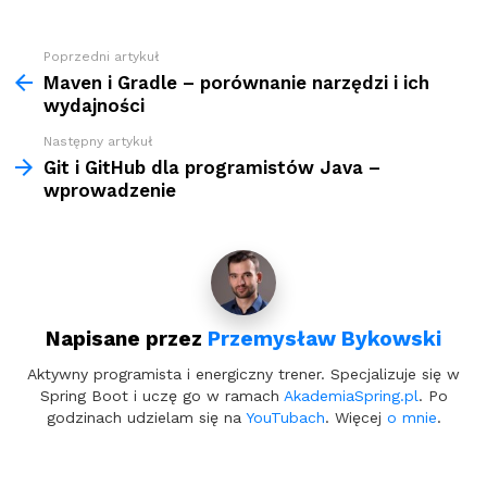
Zobacz
Poprzedni artykuł
więcej
Maven i Gradle – porównanie narzędzi i ich
wydajności
Następny artykuł
Git i GitHub dla programistów Java –
wprowadzenie
Napisane przez
Przemysław Bykowski
Aktywny programista i energiczny trener. Specjalizuje się w
Spring Boot i uczę go w ramach
AkademiaSpring.pl
. Po
godzinach udzielam się na
YouTubach
. Więcej
o mnie
.