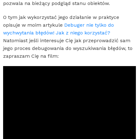
pozwala na bieżący podgląd stanu obiektów.
O tym jak wykorzystać jego działanie w praktyce
opisuje w moim artykule
Debuger nie tylko do
wychwytania błędów! Jak z niego korzystać?
Natomiast jeśli interesuje Cię jak przeprowadzić sam
jego proces debugowania do wyszukiwania błędów, to
zapraszam Cię na film: