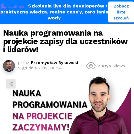
Szkolenia live dla developerów
•
Zobacz
praktyczna wiedza, realne case’y, zero lania
listę
wody
szkoleń
SPOŁECZNOŚĆ
WSZYSTKIE
Nauka programowania na
projekcie zapisy dla uczestników
i liderów!
przez
Przemysław Bykowski
2.4tys.
Views
9 grudnia 2019, 00:54