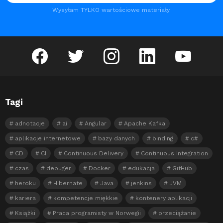
Wysyłam TYLKO wartościowe materiały.
facebook
twitter
instagram
linkedin
youtube
Tagi
adnotacje
ai
Angular
Apache Kafka
aplikacje internetowe
bazy danych
binding
c#
CD
CI
Continuous Delivery
Continuous Integration
czas
debuger
Docker
edukacja
GitHub
heroku
Hibernate
Java
jenkins
JVM
kariera
kompetencje miękkie
kontenery aplikacji
Książki
Praca programisty w Norwegii
przeciążanie