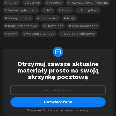
Python
Quarkus
reactive
rozmowa kwalifikacyjna
Serwer aplikacyjny
SOA
Spring
Spring Boot
Spring Security
testowanie
testy
testy jednostkowe
Thymeleaf
Web application
WWW
wyrażenie lambda
Wzorce projektowe
Otrzymuj zawsze aktualne
Newsletter
materiały prosto na swoją
skrzynkę pocztową
Wysyłam TYLKO wartościowe materiały.